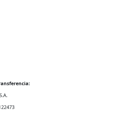
ransferencia:
.A.
122473